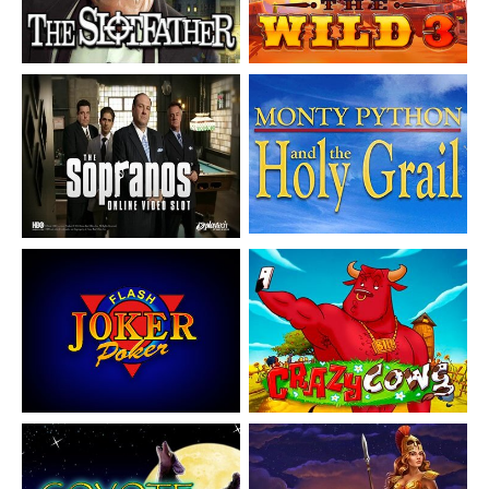
Funzionalità dell'app
Programma Vip
Sicurezza e fair play
Gioco responsabile
Politica e verifica per le persone dai 18 anni in su
Come impostare i limiti