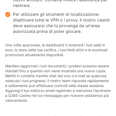
rientrare.
Per utilizzare gli strumenti di localizzazione:
disattivare tutte le VPN o i proxy. Il nostro casinò
deve assicurarsi che tu provenga da un'area
autorizzata prima di poter giocare.
Una volta approvata, la dashboard ti mostrerà i tuoi saldi in
euro, lo stato della tua verifica, i tuoi limiti attivi e le eventuali
promozioni attualmente disponibili.
Mantieni aggiornati i tuoi documenti; i prelievi possono essere
ritardati fino a quando non viene mostrata una nuova copia.
Mettiti in contatto tramite chat dal vivo o e-mail se qualcosa
ostacola i tuoi progressi. Il nostro team risponde rapidamente
e solitamente può effettuare controlli nella stessa sessione.
Aggiungi il tuo indirizzo email registrato e menziona l'iscrizione
a Q365 Casino nel tuo messaggio per ricevere assistenza più
velocemente.