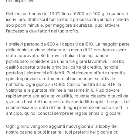
dei dispositivi.
Richiedi un bonus del 100% fino a €200 più 100 giri quando ti
iscrivi ora. Stabilisci il tuo limite. Il processo di verifica richiede
solo pochi minuti e, per maggiore sicurezza, puoi attivare
l'accesso a due fattori nel tuo profilo.
I prelievi partono da €20 e i depositi da €10. La maggior parte
delle richieste viene elaborata in meno di 12 ore dopo essere
stata approvata. Se ti trovi in Italia, i bonifici bancari
potrebbero richiedere da uno a tre giorni lavorativi. Il nostro
casinò accetta tutte le principali carte di credito, nonché
portafogli elettronici affidabili. Puoi ricevere offerte urgenti e
spin drop inviati direttamente al tuo account se attivi le
notifiche. Ogni gioco su Q365 Casino mostra il suo RTP, la
volatilità e le puntate minime e massime in €. Puoi trovare
rapidamente slot ad alta volatilità, roulette classica o tavoli dal
vivo con host del tuo paese utilizzando filtri rapidi. I requisiti di
scommessa e la data di fine di ogni promozione sono scritti in
anticipo, quindi conosci sempre le regole prima di giocare.
Ogni giorno vengono aggiunti nuovi giochi alla lobby del
nostro casinò e puoi inserire i tuoi preferiti nei giochi a cui