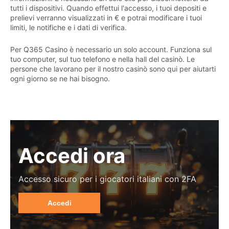
tutti i dispositivi. Quando effettui l'accesso, i tuoi depositi e
prelievi verranno visualizzati in € e potrai modificare i tuoi
limiti, le notifiche e i dati di verifica.
Per Q365 Casino è necessario un solo account. Funziona sul
tuo computer, sul tuo telefono e nella hall del casinò. Le
persone che lavorano per il nostro casinò sono qui per aiutarti
ogni giorno se ne hai bisogno.
Accedi ora
Accesso sicuro per i giocatori italiani con 2FA
Accedi