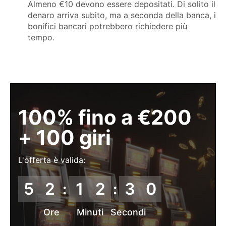
Almeno €10 devono essere depositati. Di solito il
denaro arriva subito, ma a seconda della banca, i
bonifici bancari potrebbero richiedere più
tempo.
100% fino a €200
+ 100 giri
L'offerta è valida:
5
2
1
2
2
8
:
:
Ore
Minuti
Secondi