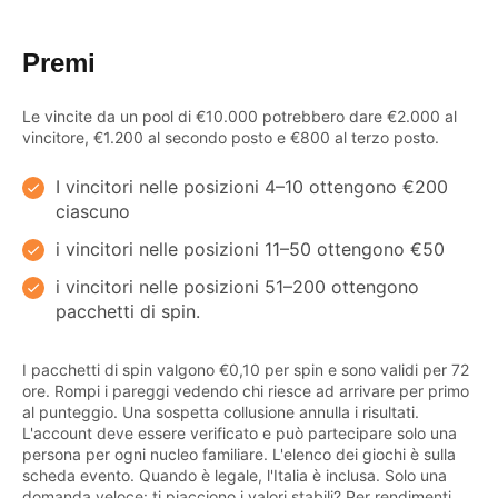
Premi
Le vincite da un pool di €10.000 potrebbero dare €2.000 al
vincitore, €1.200 al secondo posto e €800 al terzo posto.
I vincitori nelle posizioni 4–10 ottengono €200
ciascuno
i vincitori nelle posizioni 11–50 ottengono €50
i vincitori nelle posizioni 51–200 ottengono
pacchetti di spin.
I pacchetti di spin valgono €0,10 per spin e sono validi per 72
ore. Rompi i pareggi vedendo chi riesce ad arrivare per primo
al punteggio. Una sospetta collusione annulla i risultati.
L'account deve essere verificato e può partecipare solo una
persona per ogni nucleo familiare. L'elenco dei giochi è sulla
scheda evento. Quando è legale, l'Italia è inclusa. Solo una
domanda veloce: ti piacciono i valori stabili? Per rendimenti