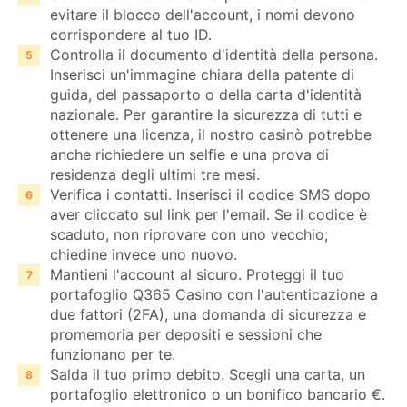
evitare il blocco dell'account, i nomi devono
corrispondere al tuo ID.
Controlla il documento d'identità della persona.
Inserisci un'immagine chiara della patente di
guida, del passaporto o della carta d'identità
nazionale. Per garantire la sicurezza di tutti e
ottenere una licenza, il nostro casinò potrebbe
anche richiedere un selfie e una prova di
residenza degli ultimi tre mesi.
Verifica i contatti. Inserisci il codice SMS dopo
aver cliccato sul link per l'email. Se il codice è
scaduto, non riprovare con uno vecchio;
chiedine invece uno nuovo.
Mantieni l'account al sicuro. Proteggi il tuo
portafoglio Q365 Casino con l'autenticazione a
due fattori (2FA), una domanda di sicurezza e
promemoria per depositi e sessioni che
funzionano per te.
Salda il tuo primo debito. Scegli una carta, un
portafoglio elettronico o un bonifico bancario €.