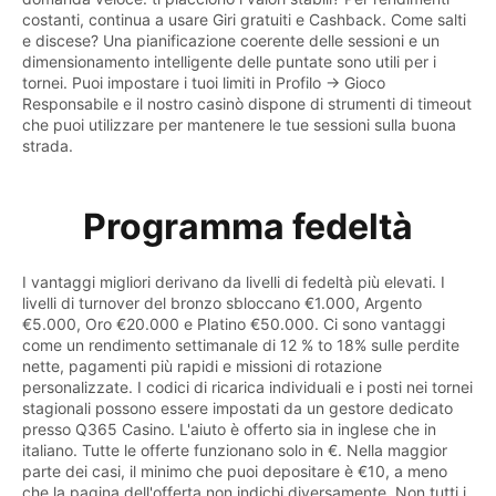
costanti, continua a usare Giri gratuiti e Cashback. Come salti
e discese? Una pianificazione coerente delle sessioni e un
dimensionamento intelligente delle puntate sono utili per i
tornei. Puoi impostare i tuoi limiti in Profilo → Gioco
Responsabile e il nostro casinò dispone di strumenti di timeout
che puoi utilizzare per mantenere le tue sessioni sulla buona
strada.
Programma fedeltà
I vantaggi migliori derivano da livelli di fedeltà più elevati. I
livelli di turnover del bronzo sbloccano €1.000, Argento
€5.000, Oro €20.000 e Platino €50.000. Ci sono vantaggi
come un rendimento settimanale di 12 % to 18% sulle perdite
nette, pagamenti più rapidi e missioni di rotazione
personalizzate. I codici di ricarica individuali e i posti nei tornei
stagionali possono essere impostati da un gestore dedicato
presso Q365 Casino. L'aiuto è offerto sia in inglese che in
italiano. Tutte le offerte funzionano solo in €. Nella maggior
parte dei casi, il minimo che puoi depositare è €10, a meno
che la pagina dell'offerta non indichi diversamente. Non tutti i