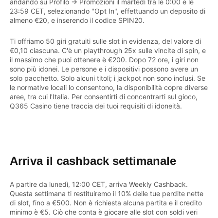
andando su Profilo → Promozioni il martedì tra le 0:00 e le
23:59 CET, selezionando "Opt In", effettuando un deposito di
almeno €20, e inserendo il codice SPIN20.
Ti offriamo 50 giri gratuiti sulle slot in evidenza, del valore di
€0,10 ciascuna. C'è un playthrough 25x sulle vincite di spin, e
il massimo che puoi ottenere è €200. Dopo 72 ore, i giri non
sono più idonei. Le persone e i dispositivi possono avere un
solo pacchetto. Solo alcuni titoli; i jackpot non sono inclusi. Se
le normative locali lo consentono, la disponibilità copre diverse
aree, tra cui l'Italia. Per consentirti di concentrarti sul gioco,
Q365 Casino tiene traccia dei tuoi requisiti di idoneità.
Arriva il cashback settimanale
A partire da lunedì, 12:00 CET, arriva Weekly Cashback.
Questa settimana ti restituiremo il 10% delle tue perdite nette
di slot, fino a €500. Non è richiesta alcuna partita e il credito
minimo è €5. Ciò che conta è giocare alle slot con soldi veri