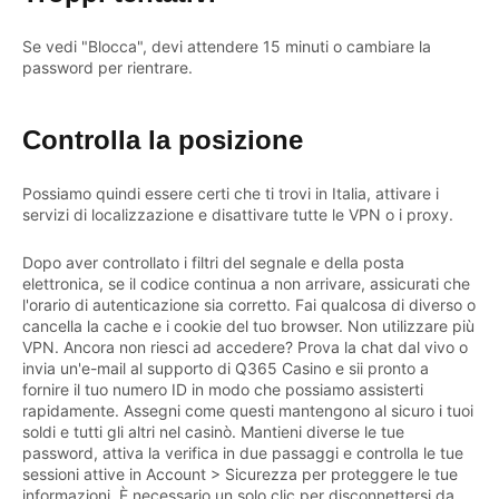
Se vedi "Blocca", devi attendere 15 minuti o cambiare la
password per rientrare.
Controlla la posizione
Possiamo quindi essere certi che ti trovi in Italia, attivare i
servizi di localizzazione e disattivare tutte le VPN o i proxy.
Dopo aver controllato i filtri del segnale e della posta
elettronica, se il codice continua a non arrivare, assicurati che
l'orario di autenticazione sia corretto. Fai qualcosa di diverso o
cancella la cache e i cookie del tuo browser. Non utilizzare più
VPN. Ancora non riesci ad accedere? Prova la chat dal vivo o
invia un'e-mail al supporto di Q365 Casino e sii pronto a
fornire il tuo numero ID in modo che possiamo assisterti
rapidamente. Assegni come questi mantengono al sicuro i tuoi
soldi e tutti gli altri nel casinò. Mantieni diverse le tue
password, attiva la verifica in due passaggi e controlla le tue
sessioni attive in Account > Sicurezza per proteggere le tue
informazioni. È necessario un solo clic per disconnettersi da