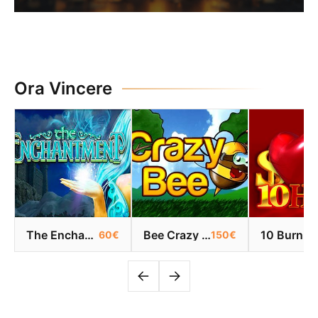
Ora Vincere
The Enchantment
Bee Crazy Hd
60€
150€