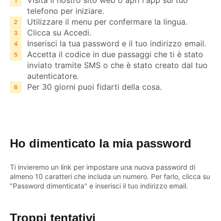
Visita il nostro sito web o apri l'app sul tuo
telefono per iniziare.
Utilizzare il menu per confermare la lingua.
Clicca su Accedi.
Inserisci la tua password e il tuo indirizzo email.
Accetta il codice in due passaggi che ti è stato
inviato tramite SMS o che è stato creato dal tuo
autenticatore.
Per 30 giorni puoi fidarti della cosa.
Ho dimenticato la mia password
Ti invieremo un link per impostare una nuova password di
almeno 10 caratteri che includa un numero. Per farlo, clicca su
"Password dimenticata" e inserisci il tuo indirizzo email.
Troppi tentativi